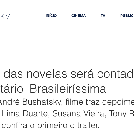
ky
INÍCIO
CINEMA
TV
PUBLIC
a das novelas será conta
rio 'Brasileiríssima
 André Bushatsky, filme traz depoim
ima Duarte, Susana Vieira, Tony 
confira o primeiro o trailer.