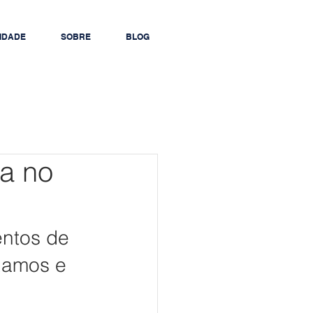
IDADE
SOBRE
BLOG
da no
entos de 
Ramos e 