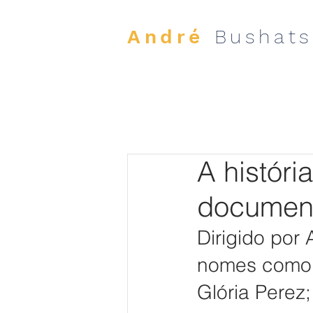
André
Bushats
A históri
documentá
Dirigido por
nomes como L
Glória Perez; 